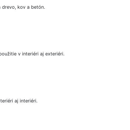
a drevo, kov a betón.
itie v interiéri aj exteriéri.
iéri aj interiéri.